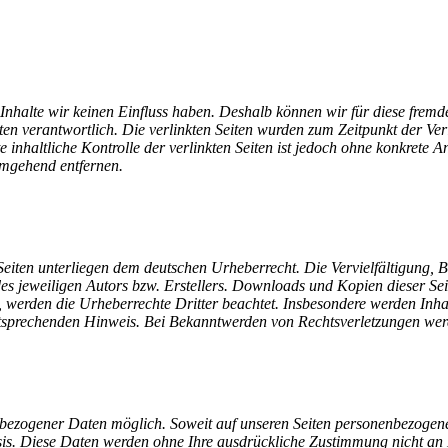
n Inhalte wir keinen Einfluss haben. Deshalb können wir für diese fre
 Seiten verantwortlich. Die verlinkten Seiten wurden zum Zeitpunkt der V
inhaltliche Kontrolle der verlinkten Seiten ist jedoch ohne konkrete A
umgehend entfernen.
n Seiten unterliegen dem deutschen Urheberrecht. Die Vervielfältigung,
s jeweiligen Autors bzw. Erstellers. Downloads und Kopien dieser Seit
n, werden die Urheberrechte Dritter beachtet. Insbesondere werden Inhal
tsprechenden Hinweis. Bei Bekanntwerden von Rechtsverletzungen werd
nbezogener Daten möglich. Soweit auf unseren Seiten personenbezogene
 Basis. Diese Daten werden ohne Ihre ausdrückliche Zustimmung nicht an