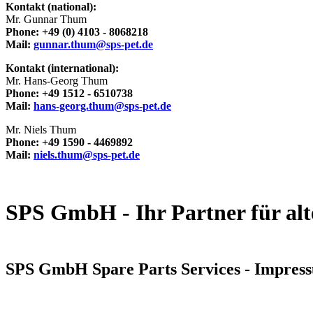
Kontakt (national):
Mr. Gunnar Thum
Phone:
+49 (0) 4103 - 8068218
Mail:
gunnar.thum@sps-pet.de
Kontakt (international):
Mr. Hans-Georg Thum
Phone:
+49 1512 - 6510738
Mail:
hans-georg.thum@sps-pet.de
Mr. Niels Thum
Phone:
+49 1590 - 4469892
Mail:
niels.thum@sps-pet.de
SPS GmbH - Ihr Partner für alt
SPS GmbH Spare Parts Services - Impres